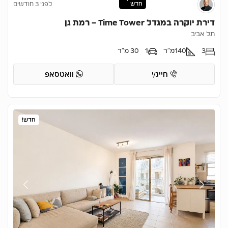
חדש
לפני 3 חודשים
דירת יוקרה במגדל Time Tower – רמת גן
תל אביב
3
140
מ"ר
1
30 מ"ר
חייג/י
וואטסאפ
חדש!