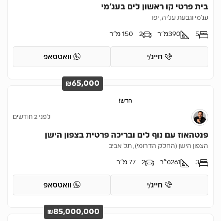
בית פרטי קו ראשון לים בעג’מי
עג'מי וגבעת עליה, יפו
5
390
מ"ר
2
150 מ"ר
חייג/י
וואטסאפ
₪65,000
חדש!
לפני 2 חודשים
פנטהאוז עם נוף לים ובריכה פרטית בצפון הישן
הצפון הישן (החלק הדרומי), תל אביב
3
261
מ"ר
2
77 מ"ר
חייג/י
וואטסאפ
₪85,000,000