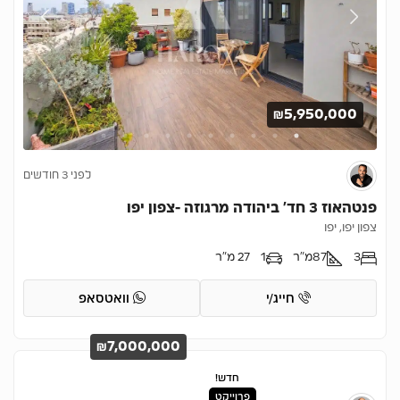
₪5,950,000
לפני 3 חודשים
פנטהאוז 3 חד’ ביהודה מרגוזה -צפון יפו
צפון יפו, יפו
3
87
מ"ר
1
27 מ"ר
חייג/י
וואטסאפ
₪7,000,000
חדש!
פרוייקט