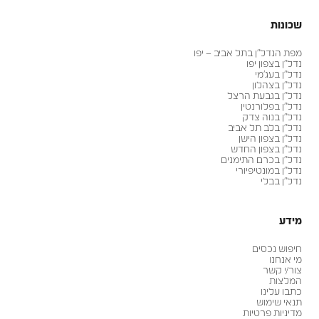
שכונות
מפת הנדל״ן בתל אביב – יפו
נדל״ן בצפון יפו
נדל״ן בעג׳מי
נדל״ן בצהלון
נדל״ן בגבעת הרצל
נדל״ן בפלורנטין
נדל״ן בנוה צדק
נדל״ן בלב תל אביב
נדל״ן בצפון הישן
נדל״ן בצפון החדש
נדל״ן בכרם התימנים
נדל״ן במונטיפיורי
נדל״ן בבלי
מידע
חיפוש נכסים
מי אנחנו
צור/י קשר
המלצות
כתבו עלינו
תנאי שימוש
מדיניות פרטיות