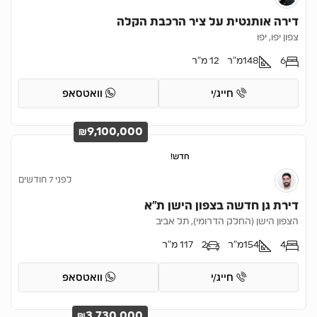
דירה אותנטית על ציר הרכבת הקלה
צפון יפו, יפו
6
148
מ"ר
12 מ"ר
חייג/י
וואטסאפ
₪9,100,000
חדש!
לפני 7 חודשים
דירת גן חדשה בצפון הישן ת”א
הצפון הישן (החלק הדרומי), תל אביב
4
154
מ"ר
2
117 מ"ר
חייג/י
וואטסאפ
₪3,730,000