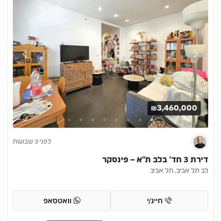
₪3,460,000
לפני 3 שבועות
דירת 3 חד’ בלב ת”א – פינסקר
לב תל אביב, תל אביב
חייג/י
וואטסאפ