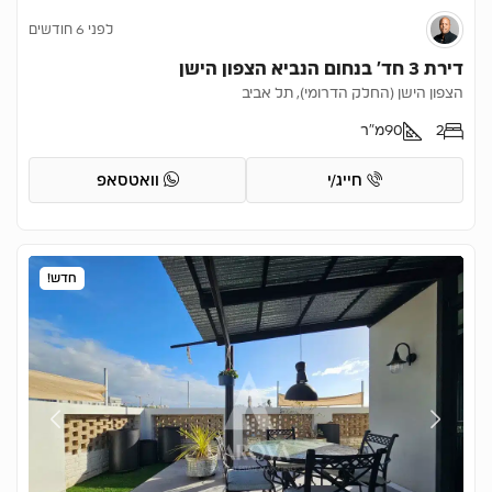
לפני 6 חודשים
דירת 3 חד’ בנחום הנביא הצפון הישן
הצפון הישן (החלק הדרומי), תל אביב
2
90
מ"ר
חייג/י
וואטסאפ
חדש!