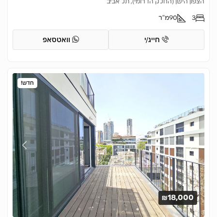
הצפון הישן (החלק הדרומי), תל אביב
3
90
מ"ר
חייג/י
וואטסאפ
חדש!
₪18,000