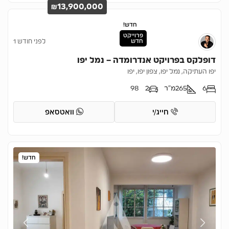
₪13,900,000
חדש!
פרוייקט
חדש
לפני חודש 1
דופלקס בפרויקט אנדרומדה – נמל יפו
יפו העתיקה, נמל יפו, צפון יפו, יפו
6
265
מ"ר
2
98
חייג/י
וואטסאפ
חדש!