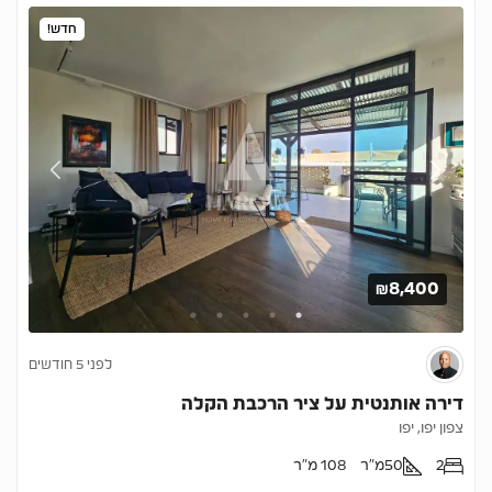
חדש!
₪8,400
לפני 5 חודשים
דירה אותנטית על ציר הרכבת הקלה
צפון יפו, יפו
2
50
מ"ר
108 מ"ר