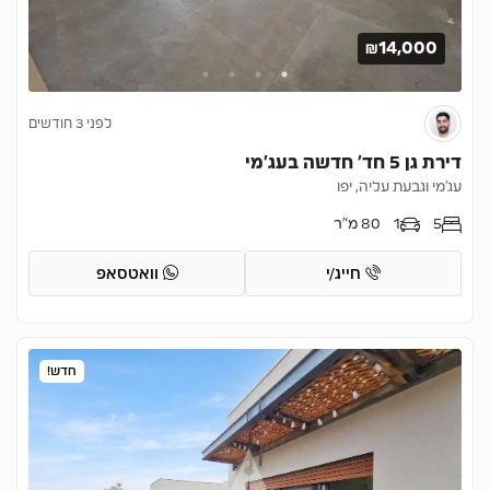
₪14,000
לפני 3 חודשים
דירת גן 5 חד’ חדשה בעג’מי
עג'מי וגבעת עליה, יפו
5
1
80 מ"ר
חייג/י
וואטסאפ
חדש!