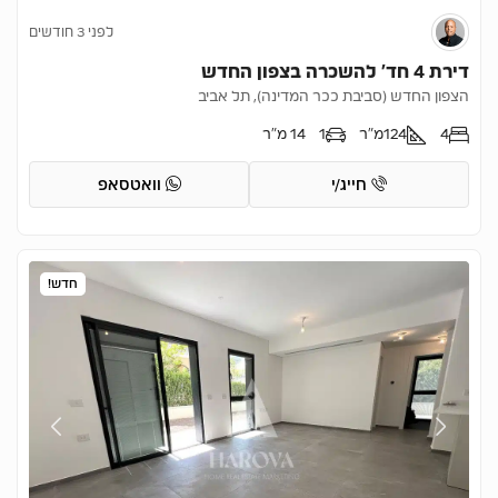
לפני 3 חודשים
דירת 4 חד’ להשכרה בצפון החדש
הצפון החדש (סביבת ככר המדינה), תל אביב
4
124
מ"ר
1
14 מ"ר
חייג/י
וואטסאפ
חדש!