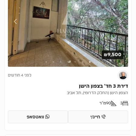
₪9,500
לפני 4 חודשים
דירת 3 חד’ בצפון הישן
הצפון הישן (החלק הדרומי), תל אביב
3
90
מ"ר
חייג/י
וואטסאפ