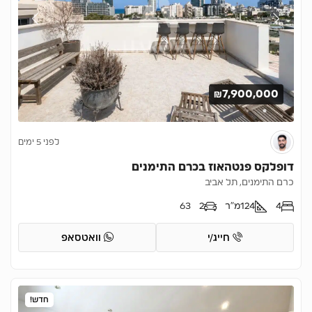
₪7,900,000
לפני 5 ימים
דופלקס פנטהאוז בכרם התימנים
כרם התימנים, תל אביב
4
124
מ"ר
2
63
חייג/י
וואטסאפ
חדש!