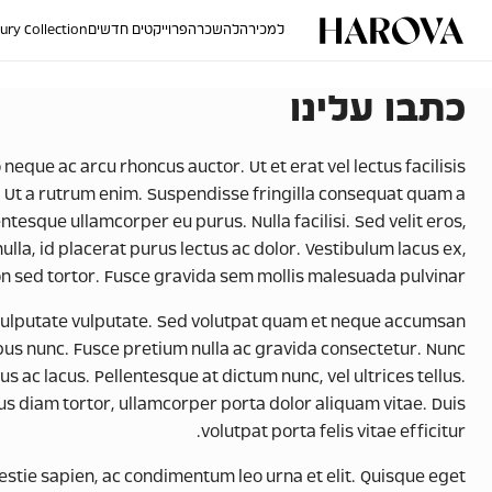
למכירה
להשכרה
פרוייקטים חדשים
ury Collection
כתבו עלינו
que ac arcu rhoncus auctor. Ut et erat vel lectus facilisis
. Ut a rutrum enim. Suspendisse fringilla consequat quam a
entesque ullamcorper eu purus. Nulla facilisi. Sed velit eros,
lla, id placerat purus lectus ac dolor. Vestibulum lacus ex,
non sed tortor. Fusce gravida sem mollis malesuada pulvinar.
o vulputate vulputate. Sed volutpat quam et neque accumsan
inibus nunc. Fusce pretium nulla ac gravida consectetur. Nunc
s ac lacus. Pellentesque at dictum nunc, vel ultrices tellus.
us diam tortor, ullamcorper porta dolor aliquam vitae. Duis
volutpat porta felis vitae efficitur.
tie sapien, ac condimentum leo urna et elit. Quisque eget