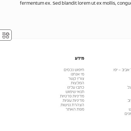
fermentum ex. Sed blandit lorem ut ex mollis, congue p
⚥︎
מידע
ביב – יפו
חיפוש נכסים
מי אנחנו
צור/י קשר
המלצות
ל
כתבו עלינו
תנאי שימוש
מדיניות פרטיות
ב
מדיניות עוגיות
הצהרת נגישות
ש
מפת האתר
נים