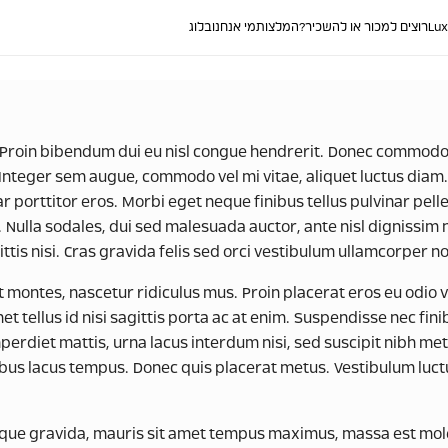
Lux
רוצים למכור או להשכיר?
המלצות
מי אנחנו
בלוג
 Proin bibendum dui eu nisl congue hendrerit. Donec commodo ne
 Integer sem augue, commodo vel mi vitae, aliquet luctus diam
nar porttitor eros. Morbi eget neque finibus tellus pulvinar pell
Nulla sodales, dui sed malesuada auctor, ante nisl dignissim nu
ttis nisi. Cras gravida felis sed orci vestibulum ullamcorper 
t montes, nascetur ridiculus mus. Proin placerat eros eu odi
amet tellus id nisi sagittis porta ac at enim. Suspendisse nec f
erdiet mattis, urna lacus interdum nisi, sed suscipit nibh metu
ibus lacus tempus. Donec quis placerat metus. Vestibulum luct
que gravida, mauris sit amet tempus maximus, massa est moles