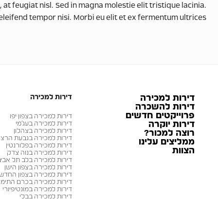
t feugiat nisl. Sed in magna molestie elit tristique lacinia.
leifend tempor nisi. Morbi eu elit et ex fermentum ultrices.
דירות למכירה
דירות למכירה
דירות להשכרה
פרוייקטים חדשים
דירות למכירה בצפון יפו
דירות יוקרה
דירות למכירה בעג׳מי
דירות למכירה בצהלון
רוצה למכור?
דירות למכירה בגבעת הרצ
ממליצים עלינו
דירות למכירה בפלורנטין
הצוות
דירות למכירה בנוה צדק
דירות למכירה בלב תל אביב
דירות למכירה בצפון הישן
דירות למכירה בצפון החדש
דירות למכירה בכרם התימנ
דירות למכירה במונטיפיורי
דירות למכירה בבלי