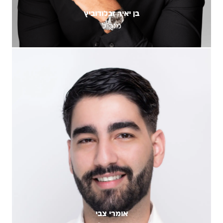
בן יאיר זבלודוביץ
מנכ"ל
אומרי צבי