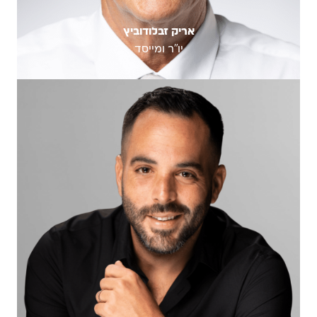
אריק זבלודוביץ
יו"ר ומייסד