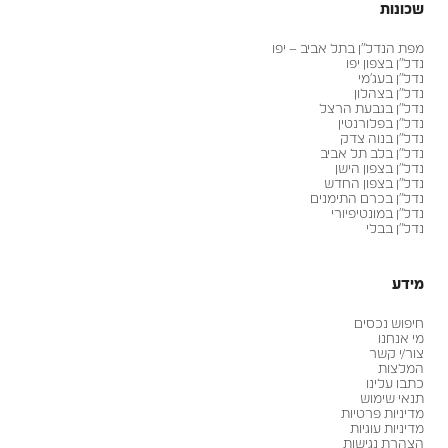
שכונות
מפת הנדל״ן בתל אביב – יפו
נדל״ן בצפון יפו
נדל״ן בעג׳מי
נדל״ן בצהלון
נדל״ן בגבעת הרצל
נדל״ן בפלורנטין
נדל״ן בנוה צדק
נדל״ן בלב תל אביב
נדל״ן בצפון הישן
נדל״ן בצפון החדש
נדל״ן בכרם התימנים
נדל״ן במונטיפיורי
נדל״ן בבלי
מידע
חיפוש נכסים
מי אנחנו
צור/י קשר
המלצות
כתבו עלינו
תנאי שימוש
מדיניות פרטיות
מדיניות עוגיות
הצהרת נגישות