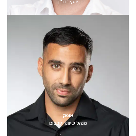
יועץ נדל״ן
אופק
מנהל שיווק ופרסום