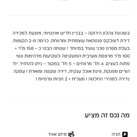
בשכונת צהלון הירוקה – בבניין חדיש ואינטימי, מוצעת למכירה
דירת דופלקס פנטהאוז עוצמתית ומרווחת, כניסה מ-2 הקומות.
בעלת מפרט טכני עשיר במיוחד ! שטחה הבנוי כ – 158 מ”ר +
100 מ”ר מרפסת מערבית המשקיפה לשקיעות מדהימות ונוף
פתוח לעצים. 4 חד’ מרווחים – 5 חד’ במקור – ניתן להחזיר. יח’
הורים מפנקת, פינת אוכל ענקית, דירה שקטה ומוארת ! עסקה
נדירה למהירי החלטה ! מעלית + 2 חניות פרטיות !
מה נכס זה מציע
חניה
מיזוג אוויר