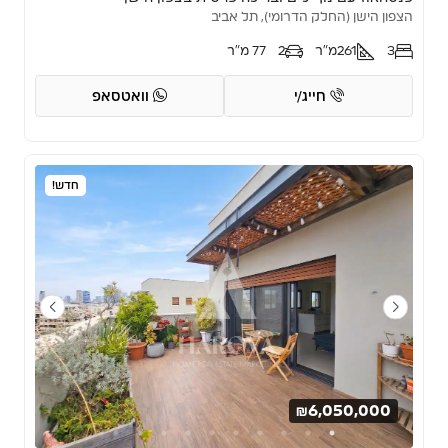
הצפון הישן (החלק הדרומי), תל אביב
3
261
מ"ר
2
77 מ"ר
חייג/י
וואטסאפ
חדש!
₪6,050,000