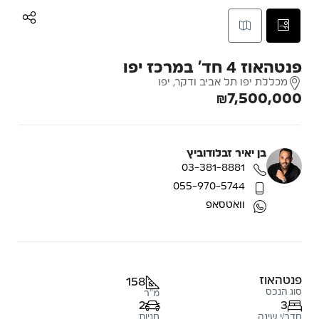
פנטהאוז 4 חד’ במרכז יפו
מכללת יפו תל אביב ודקר, יפו
₪7,500,000
בן יאיר זבלודוביץ
03-381-8881
055-970-5744
וואטסאפ
פנטהאוז
158
סוג הנכס
מ"ר
2
3
חדר/י שינה
חניות