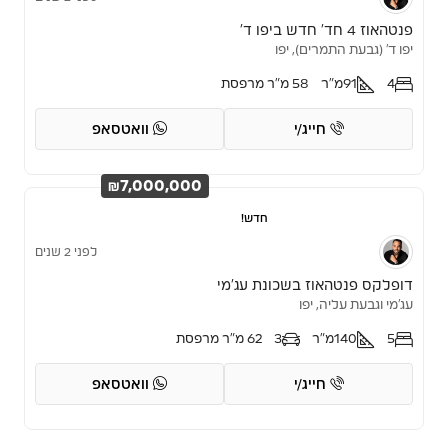
פנטהאוז 4 חד’ חדש ביפו ד’
יפו ד׳ (גבעת התמרים), יפו
4
91
מ"ר
58 מ"ר מרפסת
חייג/י
וואטסאפ
₪7,000,000
חדש!
לפני 2 שנים
דופלקס פנטהאוז בשכונת עג’מי
עג'מי וגבעת עליה, יפו
5
140
מ"ר
3
62 מ"ר מרפסת
חייג/י
וואטסאפ