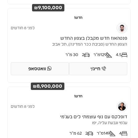
₪9,100,000
חדש!
לפני 8 חודשים
פנטהאוז חדש מקבלן בצפון החדש
הצפון החדש (סביבת ככר המדינה), תל אביב
4.5
129
מ"ר
2
30 מ"ר
חייג/י
וואטסאפ
₪8,900,000
חדש!
לפני 8 חודשים
דופלקס עם נוף עוצמתי לים בעג’מי
עג'מי וגבעת עליה, יפו
4
149
מ"ר
2
62 מ"ר