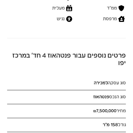
ממ״ד
מעלית
מרפסת
נגיש
פרטים נוספים עבור פנטהאוז 4 חד’ במרכז
יפו
סוג עסקה
למכירה
סוג הנכס
פנטהאוז
מחיר
₪7,500,000
גודל
158 מ"ר