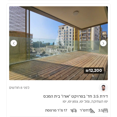
₪12,200
לפני 8 חודשים
דירת 3.5 חד’ בפרויקט “אורו” בית המכס
יפו העתיקה, נמל יפו, צפון יפו, יפו
3.5
117
מ"ר
1
17 מ"ר מרפסת