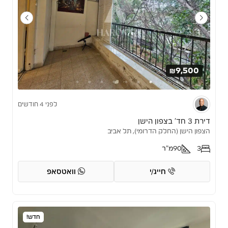
₪9,500
לפני 4 חודשים
דירת 3 חד’ בצפון הישן
הצפון הישן (החלק הדרומי), תל אביב
3
90
מ"ר
חייג/י
וואטסאפ
חדש!