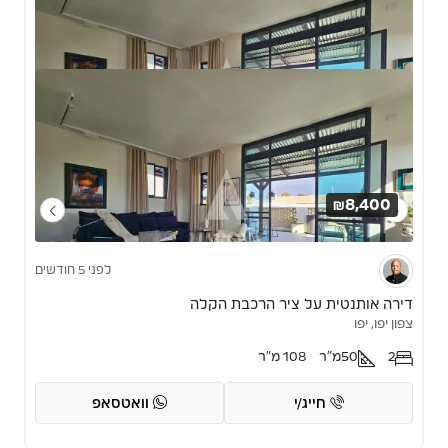
₪8,400
לפני 5 חודשים
דירה אותנטית על ציר הרכבת הקלה
צפון יפו, יפו
2
50
מ"ר
108 מ"ר
חייג/י
וואטסאפ