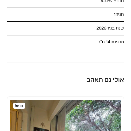
חדר/י שינה
4
חניה
1
שנת בניה
2026
מרפסת
14 מ"ר
אולי גם תאהב
חדש!