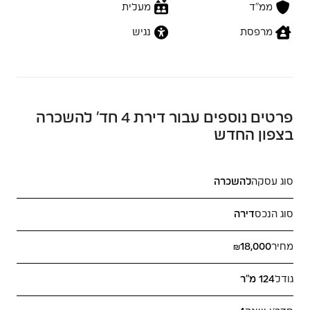
ממ״ד
מעלית
מרפסת
נגיש
פרטים נוספים עבור דירת 4 חד’ להשכרה
בצפון החדש
סוג עסקה
להשכרה
סוג הנכס
דירה
מחיר
₪18,000
גודל
124 מ"ר