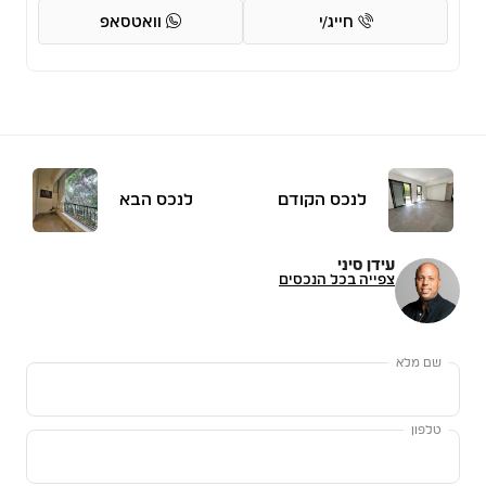
חייג/י
וואטסאפ
לנכס הקודם
לנכס הבא
עידן סיני
צפייה בכל הנכסים
שם מלא
טלפון