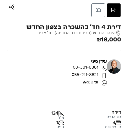
דירת 4 חד’ להשכרה בצפון החדש
הצפון החדש (סביבת ככר המדינה), תל אביב
₪18,000
עידן סיני
03-381-8881
055-211-8821
וואטסאפ
דירה
124
סוג הנכס
מ"ר
1
4
חדר/י שינה
חניה