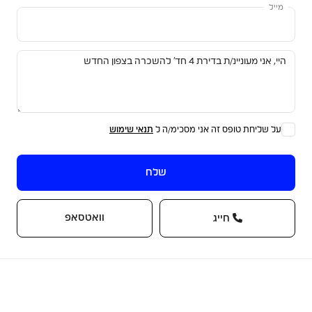
מייל
על שליחת טופס זה אני מסכימ/ה ל
תנאי שימוש
שלח
וואטסאפ
חייג