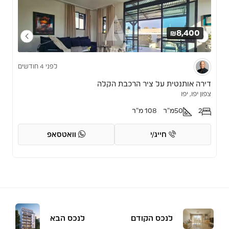
₪8,400
לפני 4 חודשים
דירה אותנטית על ציר הרכבת הקלה
צפון יפו, יפו
2
50
מ"ר
108 מ"ר
חייג/י
וואטסאפ
לנכס הקודם
לנכס הבא