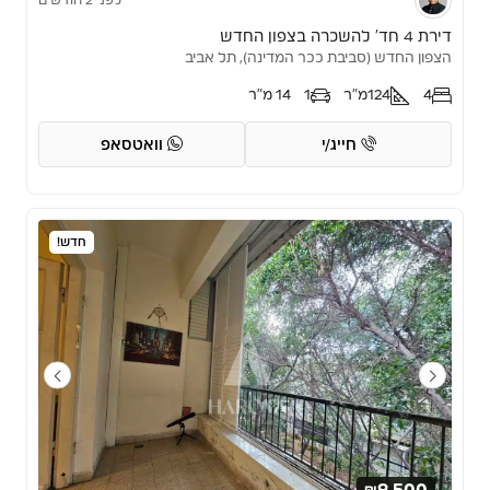
דירת 4 חד’ להשכרה בצפון החדש
הצפון החדש (סביבת ככר המדינה), תל אביב
4
124
מ"ר
1
14 מ"ר
חייג/י
וואטסאפ
חדש!
₪9,500