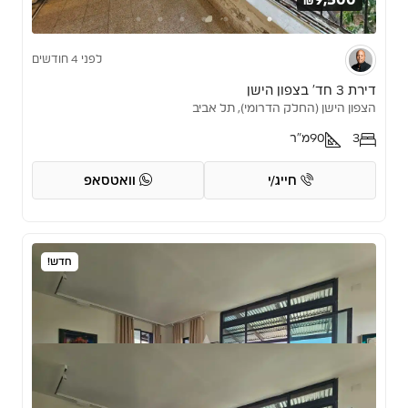
לפני 4 חודשים
דירת 3 חד’ בצפון הישן
הצפון הישן (החלק הדרומי), תל אביב
3
90
מ"ר
חייג/י
וואטסאפ
חדש!