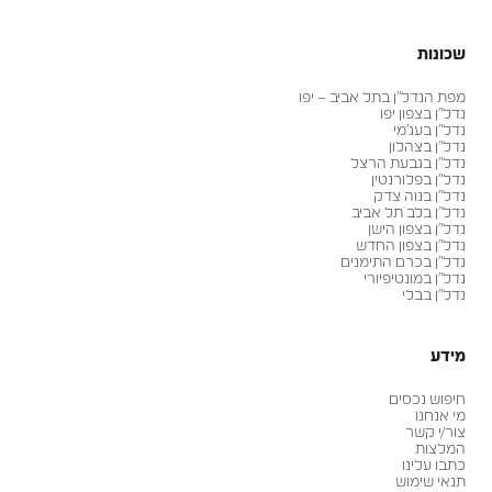
שכונות
מפת הנדל״ן בתל אביב – יפו
נדל״ן בצפון יפו
נדל״ן בעג׳מי
נדל״ן בצהלון
נדל״ן בגבעת הרצל
נדל״ן בפלורנטין
נדל״ן בנוה צדק
נדל״ן בלב תל אביב
נדל״ן בצפון הישן
נדל״ן בצפון החדש
נדל״ן בכרם התימנים
נדל״ן במונטיפיורי
נדל״ן בבלי
מידע
חיפוש נכסים
מי אנחנו
צור/י קשר
המלצות
כתבו עלינו
תנאי שימוש