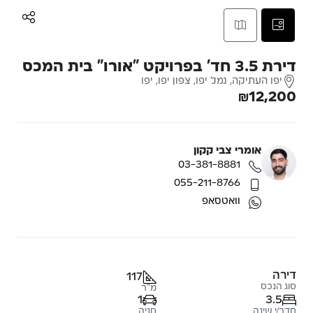
דירת 3.5 חד’ בפרויקט “אורו” בית המכס
יפו העתיקה, נמל יפו, צפון יפו, יפו
₪12,200
אומרי צבי קקון
03-381-8881
055-211-8766
וואטסאפ
דירה
117
סוג הנכס
מ"ר
1
3.5
חדר/י שינה
חניה