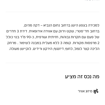
למכירה בצפון הישן ברחוב נחום הנביא – דקה מהים,
ברחוב חד־סטרי, שקט וירוק עם אווירה אירופאית. דירת 3 חדרים
של פעם עם תקרות גבוהות, חזיתית ועורפית, כ-90 מ”ר בנוי כולל
2 מרפסות מקורות. קומה 3 ללא מעלית במבנה לשימור. . מרחק
הליכה קצר לנמל, לחוף, דיזנגוף, הירקון ורידינג. לוקיישן מעולה.
מה נכס זה מציע
מיזוג אוויר