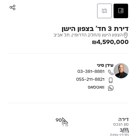
דירת 3 חד’ בצפון הישן
הצפון הישן (החלק הדרומי), תל אביב
₪4,590,000
עידן סיני
03-381-8881
055-211-8821
וואטסאפ
דירה
90
סוג הנכס
מ"ר
3
חדר/י שינה