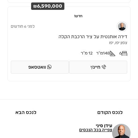
₪6,590,000
חדש!
לפני 6 חודשים
דירה אותנטית על ציר הרכבת הקלה
צפון יפו, יפו
6
148
מ"ר
12 מ"ר
חייג/י
וואטסאפ
לנכס הקודם
לנכס הבא
עידן סיני
צפייה בכל הנכסים