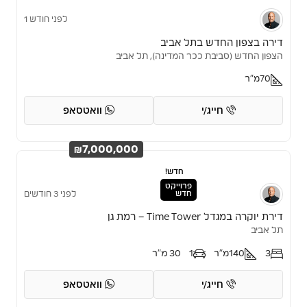
לפני חודש 1
דירה בצפון החדש בתל אביב
הצפון החדש (סביבת ככר המדינה), תל אביב
70
מ"ר
חייג/י
וואטסאפ
₪7,000,000
חדש!
פרוייקט
חדש
לפני 3 חודשים
דירת יוקרה במגדל Time Tower – רמת גן
תל אביב
3
140
מ"ר
1
30 מ"ר
חייג/י
וואטסאפ