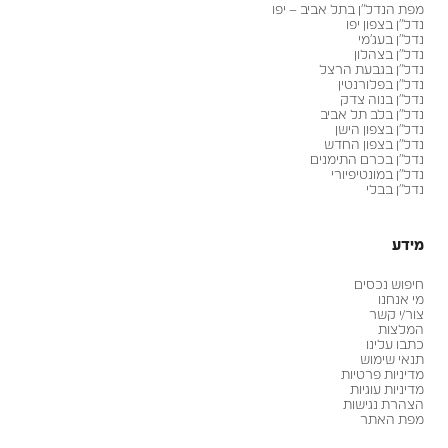
מפת הנדל״ן בתל אביב – יפו
נדל״ן בצפון יפו
נדל״ן בעג׳מי
נדל״ן בצהלון
נדל״ן בגבעת הרצל
נדל״ן בפלורנטין
נדל״ן בנוה צדק
נדל״ן בלב תל אביב
נדל״ן בצפון הישן
נדל״ן בצפון החדש
נדל״ן בכרם התימנים
נדל״ן במונטיפיורי
נדל״ן בבלי
מידע
חיפוש נכסים
מי אנחנו
צור/י קשר
המלצות
כתבו עלינו
תנאי שימוש
מדיניות פרטיות
מדיניות עוגיות
הצהרת נגישות
מפת האתר