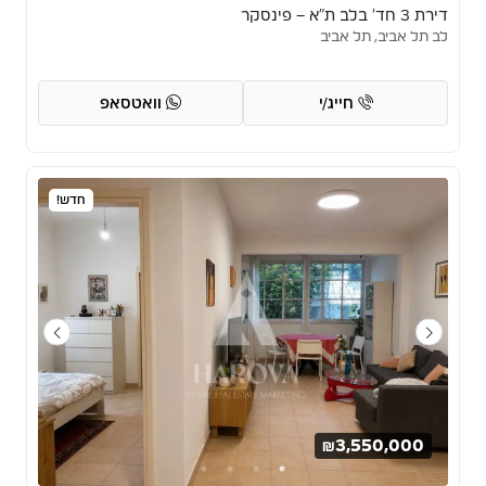
דירת 3 חד’ בלב ת”א – פינסקר
לב תל אביב, תל אביב
חייג/י
וואטסאפ
חדש!
₪3,550,000