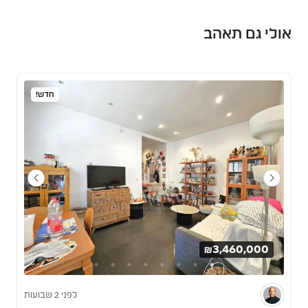
אולי גם תאהב
חדש!
₪3,460,000
לפני 2 שבועות