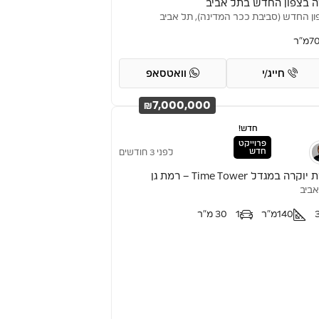
ה בצפון החדש בתל אביב
ן החדש (סביבת ככר המדינה), תל אביב
7
מ"ר
חייג/י
וואטסאפ
₪7,000,000
חדש!
פרוייקט
חדש
לפני 3 חודשים
קרה במגדל Time Tower – רמת גן
ביב
140
מ"ר
1
30 מ"ר