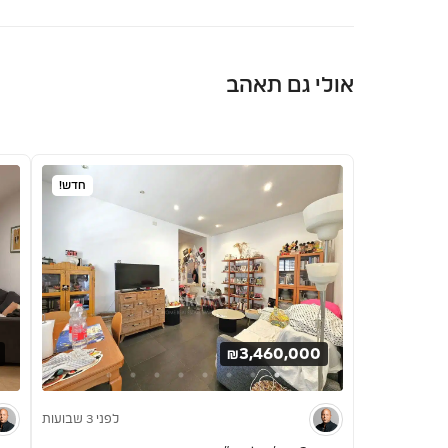
אולי גם תאהב
חדש!
₪3,460,000
לפני 3 שבועות