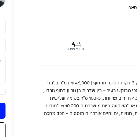
סאפ
ש
מ
4
חדר/י שינה
עסקה נדירה בקו השני לים בתל אביב! רחוב בן יהודה | רק 3 דקות הליכה מהחוף | 46,000 ₪ למ”ר בלבד!
בוקש בעיר – בין שדרות בן גוריון לחוף גורדון,
דקות ספורות מדיזנגוף, כיכר אתרים ונמל תל אביב. דירת 4.5 חדרים מרווחת, כ-103 מ”ר בקומה שלישית
(ללא מעלית), ברחוב מרכזי ומתחדש – אידיאלית למגורים או להשקעה. כיום מושכרת ב-10,000 ₪ לחודש –
 חנויות, ים וחיים אורבניים תוססים – הכל מחכה