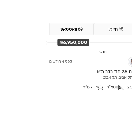
חייג/י
וואטסאפ
₪6,950,000
חדש!
לפני 4 חודשים
 בלב ת”א
ל אביב, תל אביב
2.
88
מ"ר
1
7 מ"ר