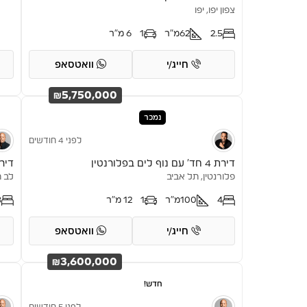
צפון יפו, יפו
2.5
62
מ"ר
1
6 מ"ר
חייג/י
וואטסאפ
₪5,750,000
נמכר
לפני 4 חודשים
דירת 3 חד’ בצ
דירת 4 חד’ עם נוף לים בפלורנטין
לב ת
פלורנטין, תל אביב
3
4
100
מ"ר
1
12 מ"ר
חייג/י
וואטסאפ
₪3,600,000
חדש!
לפני 5 חודשים