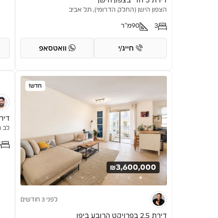
דירת 3 חד’ בצפון הישן
הצפון הישן (החלק הדרומי), תל אביב
3
90
מ"ר
חייג/י
וואטסאפ
חדש!
דירת 2.5 חד’
לב ת
5
₪3,600,000
לפני 3 חודשים
דירת 2.5 בפרויקט הרובע ביפו