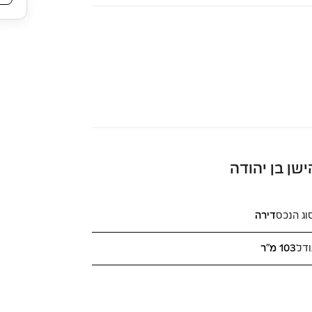
וג הנכס
דירה
ודל
103 מ"ר