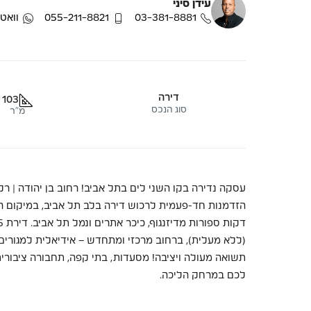
עידן סיני
03-381-8881
055-211-8821
וואט
דירה
103
סוג הנכס
מ"ר
הזדמנות חד-פעמית לרכוש דירה בלב תל אביב, במיקום הכי מ
תשואה מעולה ויציבה! מסעדות, בתי קפה, תחבורה ציבורית,
לכם במרחק הליכה.