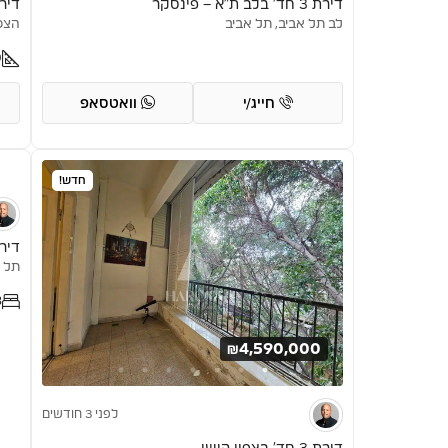
דירת 3 חד’ בלב ת”א – פינסקר
דיר
לב תל אביב, תל אביב
הצפו
0
חייג/י
וואטסאפ
חדש!
דירת יו
תל א
3
₪4,590,000
לפני 3 חודשים