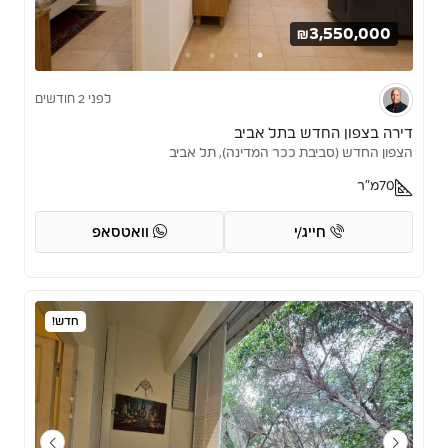
₪3,550,000
לפני 2 חודשים
דירה בצפון החדש בתל אביב
הצפון החדש (סביבת ככר המדינה), תל אביב
70
מ"ר
חייג/י
וואטסאפ
חדש!