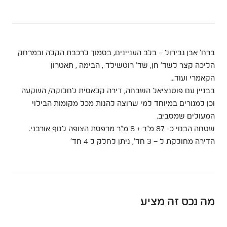
ברח’ אבן גבירול – בלב העניינים, בסמוך לרכבת הקלה ובמרחק
הליכה קצר לשד’ חן, שד’ רוטשילד , הבימה , תאטרון
הקאמרי ועוד…
בבניין עם פוטנציאל השבחה, דירה קלאסית לחלוקה/ השקעה
וכן למגורים במיוחד למי שרוצה להנות מכל מקומות הבילוי
המעולים שמסביב.
שטחה הבנוי כ- 87 מ”ר + 8 מ”ר מרפסת הצופה לנוף אורבני.
הדירה מחולקת ל – 3 חד’, ניתן לחלק ל 4 חד’
מה נכס זה מציע