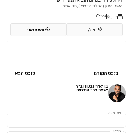
דירת 3 חד’ בנחום הנביא הצפון הישן
הצפון הישן (החלק הדרומי), תל אביב
2
90
מ"ר
חייג/י
וואטסאפ
לנכס הקודם
לנכס הבא
בן יאיר זבלודוביץ
צפייה בכל הנכסים
שם מלא
טלפון