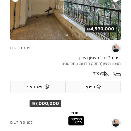
₪4,590,000
לפני 3 חודשים
דירת 3 חד’ בצפון הישן
הצפון הישן (החלק הדרומי), תל אביב
3
90
מ"ר
חייג/י
וואטסאפ
₪7,000,000
חדש!
פרוייקט
חדש
לפני 3 חודשים