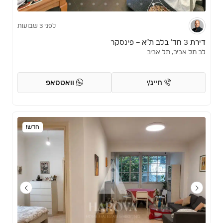
לפני 3 שבועות
דירת 3 חד’ בלב ת”א – פינסקר
לב תל אביב, תל אביב
חייג/י
וואטסאפ
חדש!