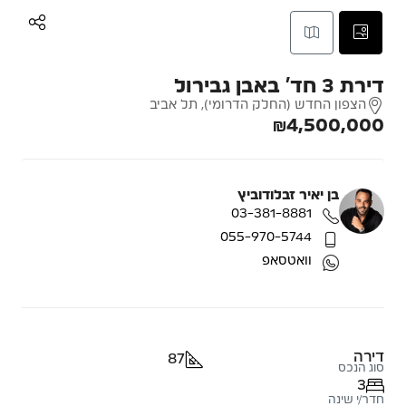
דירת 3 חד’ באבן גבירול
הצפון החדש (החלק הדרומי), תל אביב
₪4,500,000
בן יאיר זבלודוביץ
03-381-8881
055-970-5744
וואטסאפ
דירה
87
סוג הנכס
3
חדר/י שינה