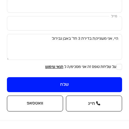
מייל
על שליחת טופס זה אני מסכימ/ה ל
תנאי שימוש
שלח
וואטסאפ
חייג