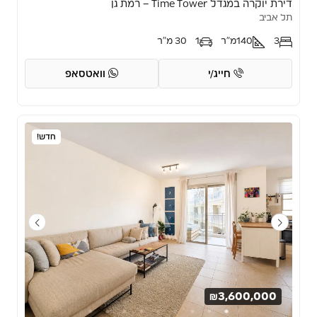
דירת יוקרה במגדל Time Tower – רמת גן
תל אביב
3
140
מ"ר
1
30 מ"ר
חייג/י
וואטסאפ
חדש!
₪3,600,000