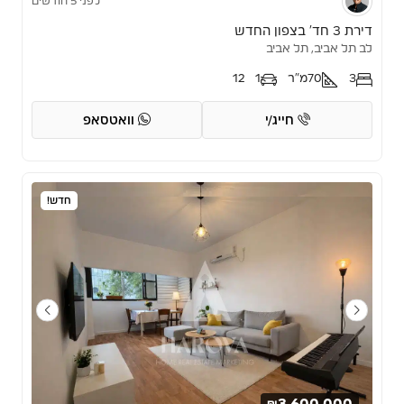
לפני 5 חודשים
דירת 3 חד’ בצפון החדש
לב תל אביב, תל אביב
3
70
מ"ר
1
12
חייג/י
וואטסאפ
חדש!