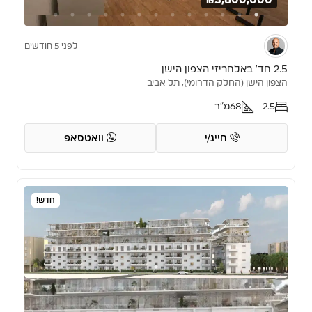
₪3,600,000
לפני 5 חודשים
2.5 חד’ באלחריזי הצפון הישן
הצפון הישן (החלק הדרומי), תל אביב
2.5
68
מ"ר
חייג/י
וואטסאפ
חדש!