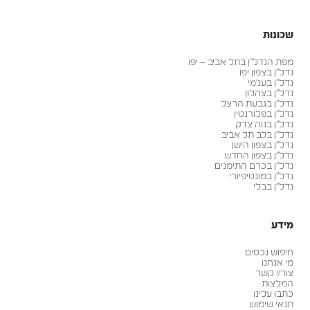
שכונות
מפת הנדל״ן בתל אביב – יפו
נדל״ן בצפון יפו
נדל״ן בעג׳מי
נדל״ן בצהלון
נדל״ן בגבעת הרצל
נדל״ן בפלורנטין
נדל״ן בנוה צדק
נדל״ן בלב תל אביב
נדל״ן בצפון הישן
נדל״ן בצפון החדש
נדל״ן בכרם התימנים
נדל״ן במונטיפיורי
נדל״ן בבלי
מידע
חיפוש נכסים
מי אנחנו
צור/י קשר
המלצות
כתבו עלינו
תנאי שימוש