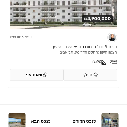
₪4,900,000
לפני 5 חודשים
דירת 3 חד’ בנחום הנביא הצפון הישן
הצפון הישן (החלק הדרומי), תל אביב
2
90
מ"ר
חייג/י
וואטסאפ
לנכס הקודם
לנכס הבא