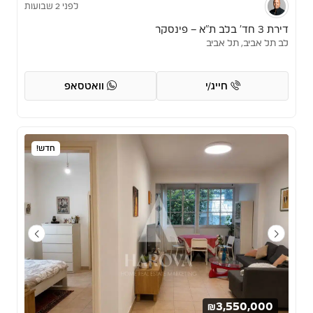
לפני 2 שבועות
דירת 3 חד’ בלב ת”א – פינסקר
לב תל אביב, תל אביב
חייג/י
וואטסאפ
חדש!
₪3,550,000