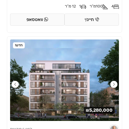
4
100
מ"ר
1
12 מ"ר
חייג/י
וואטסאפ
חדש!
₪5,280,000