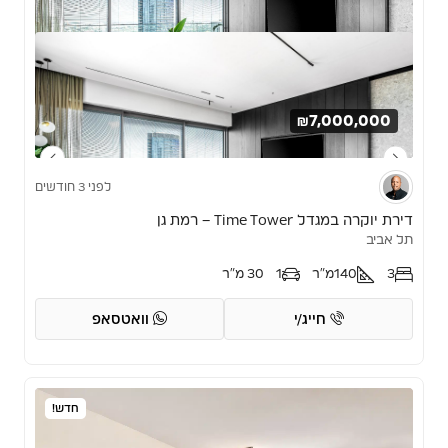
₪7,000,000
לפני 3 חודשים
דירת יוקרה במגדל Time Tower – רמת גן
תל אביב
3
140
מ"ר
1
30 מ"ר
חייג/י
וואטסאפ
חדש!