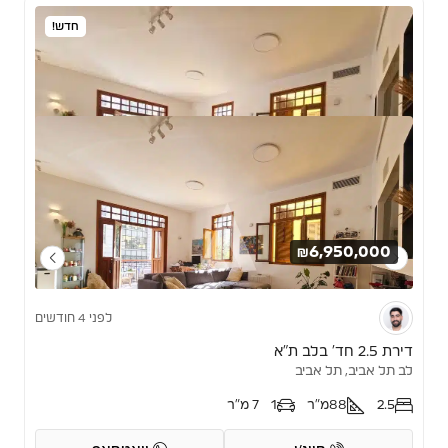
חדש!
₪6,950,000
לפני 4 חודשים
דירת 2.5 חד’ בלב ת”א
לב תל אביב, תל אביב
2.5
88
מ"ר
1
7 מ"ר