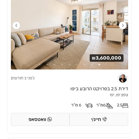
₪3,600,000
לפני 3 חודשים
דירת 2.5 בפרויקט הרובע ביפו
צפון יפו, יפו
2.5
62
מ"ר
1
6 מ"ר
חייג/י
וואטסאפ