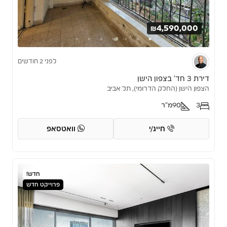
₪4,590,000
לפני 2 חודשים
דירת 3 חד’ בצפון הישן
הצפון הישן (החלק הדרומי), תל אביב
3
90
מ"ר
חייג/י
וואטסאפ
חדש!
פרוייקט חדש