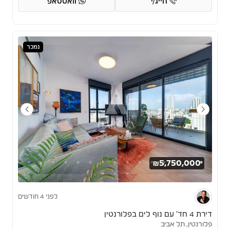
חייג/י
וואטסאפ
נמכר
₪5,750,000
לפני 4 חודשים
דירת 4 חד’ עם נוף לים בפלורנטין
פלורנטין, תל אביב