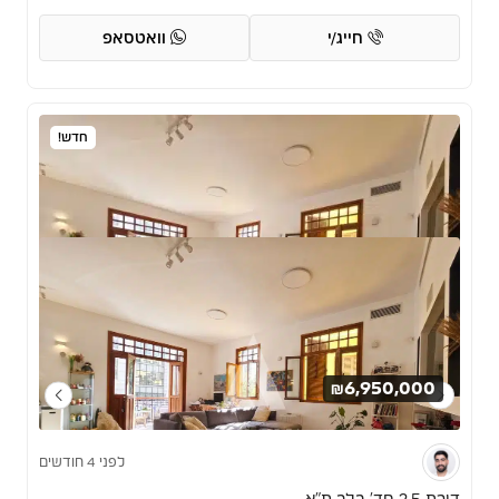
חייג/י
וואטסאפ
חדש!
₪6,950,000
לפני 4 חודשים