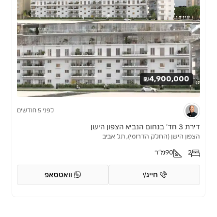
₪4,900,000
לפני 5 חודשים
דירת 3 חד’ בנחום הנביא הצפון הישן
הצפון הישן (החלק הדרומי), תל אביב
2
90
מ"ר
חייג/י
וואטסאפ