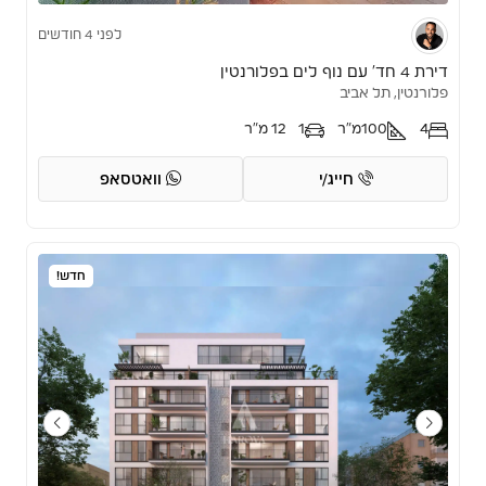
לפני 4 חודשים
דירת 4 חד’ עם נוף לים בפלורנטין
פלורנטין, תל אביב
4
100
מ"ר
1
12 מ"ר
חייג/י
וואטסאפ
חדש!