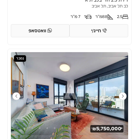
דירת 2.5 חד’ בלב ת”א
לב תל אביב, תל אביב
2.5
88
מ"ר
1
7 מ"ר
חייג/י
וואטסאפ
נמכר
₪5,750,000