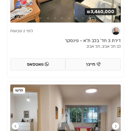
₪3,460,000
לפני 2 שבועות
דירת 3 חד’ בלב ת”א – פינסקר
לב תל אביב, תל אביב
חייג/י
וואטסאפ
חדש!