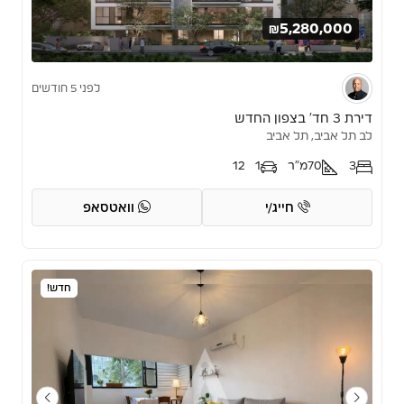
₪5,280,000
לפני 5 חודשים
דירת 3 חד’ בצפון החדש
לב תל אביב, תל אביב
3
70
מ"ר
1
12
חייג/י
וואטסאפ
חדש!