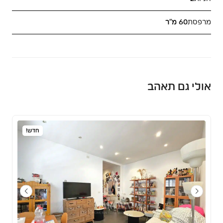
מרפסת
60 מ"ר
אולי גם תאהב
חדש!