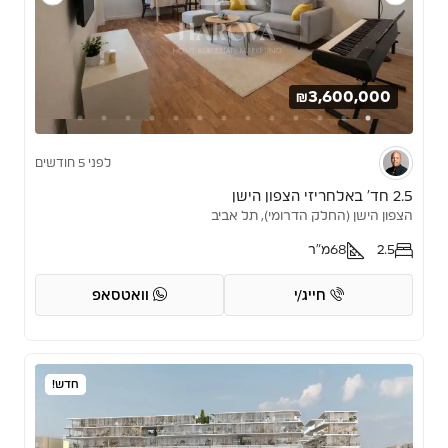
₪3,600,000
לפני 5 חודשים
2.5 חד’ באלחריזי הצפון הישן
הצפון הישן (החלק הדרומי), תל אביב
2.5
68
מ"ר
חייג/י
וואטסאפ
חדש!