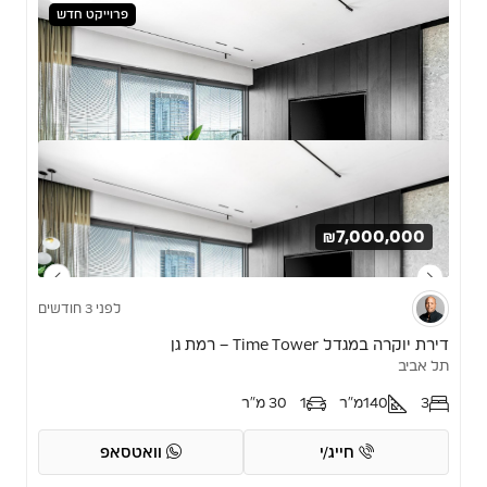
פרוייקט חדש
₪7,000,000
לפני 3 חודשים
דירת יוקרה במגדל Time Tower – רמת גן
תל אביב
3
140
מ"ר
1
30 מ"ר
חייג/י
וואטסאפ