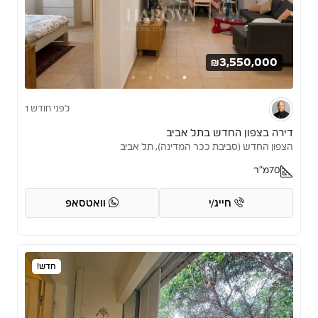
₪3,550,000
לפני חודש 1
דירה בצפון החדש בתל אביב
הצפון החדש (סביבת ככר המדינה), תל אביב
70
מ"ר
חייג/י
וואטסאפ
חדש!