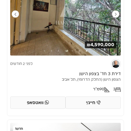
₪4,590,000
לפני 2 חודשים
דירת 3 חד’ בצפון הישן
הצפון הישן (החלק הדרומי), תל אביב
3
90
מ"ר
חייג/י
וואטסאפ
חדש!