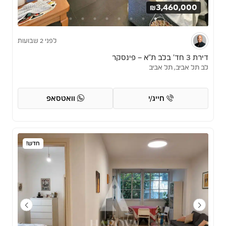
₪3,460,000
לפני 2 שבועות
דירת 3 חד’ בלב ת”א – פינסקר
לב תל אביב, תל אביב
חייג/י
וואטסאפ
חדש!