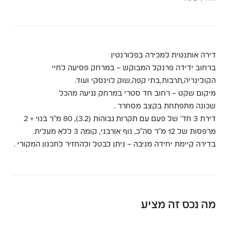
דירה אותנטית למכירה בפלורנטין
ברחוב ידידה פרנקל המבוקש – במרחק פסיעה לחיי
הקולינריה,תרבות,בתי קפה,שוק לוינסקי ועוד.
מיקום שקט – רחוב חד סטרי במרחק נגיעה מהכל
שכונה מתפתחת בקצב מסחרר .
דירת 3 חד’ של פעם עם תקרות גבוהות (3.2), 80 מ”ר בנוי + 2
מרפסות של 12 מ”ר סה”כ, נוף אורבני, קומה 3 ללא מעלית.
בדירה קיימת יחידה מניבה – ניתן לבטל ולהחזיר לתכנון המקורי .
מה נכס זה מציע