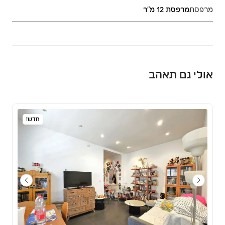
מרפסת
מרפסת 12 מ"ר
אולי גם תאהב
חדש!