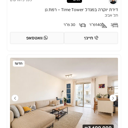
לפני 3 חודשים
דירת יוקרה במגדל Time Tower – רמת גן
תל אביב
3
140
מ"ר
1
30 מ"ר
חייג/י
וואטסאפ
חדש!