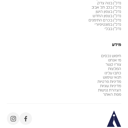
נדל״ן בנוה צדק
נדל״ן בלב תל אביב
נדל״ן בצפון הישן
נדל״ן בצפון החדש
נדל״ן בכרם התימנים
נדל״ן במונטיפיורי
נדל״ן בבלי
מידע
חיפוש נכסים
מי אנחנו
צור/י קשר
המלצות
כתבו עלינו
תנאי שימוש
מדיניות פרטיות
מדיניות עוגיות
הצהרת נגישות
מפת האתר