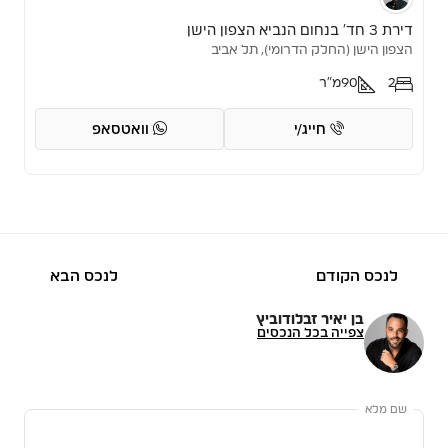
דירת 3 חד’ בנחום הנביא הצפון הישן
הצפון הישן (החלק הדרומי), תל אביב
2
90
מ"ר
חייג/י
וואטסאפ
לנכס הקודם
לנכס הבא
בן יאיר זבלודוביץ
צפייה בכל הנכסים
שם מלא