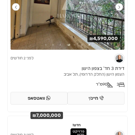
₪4,590,000
לפני 2 חודשים
דירת 3 חד’ בצפון הישן
הצפון הישן (החלק הדרומי), תל אביב
3
90
מ"ר
חייג/י
וואטסאפ
₪7,000,000
חדש!
פרוייקט
חדש