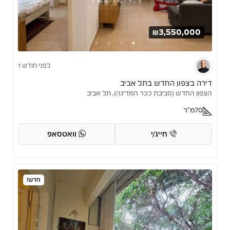
₪3,550,000
לפני חודש 1
דירה בצפון החדש בתל אביב
הצפון החדש (סביבת ככר המדינה), תל אביב
70
מ"ר
חייג/י
וואטסאפ
חדש!