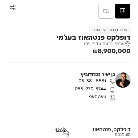
LUXURY COLLECTION
דופלקס פנטהאוז בעג’מי
עג'מי וגבעת עליה, יפו
₪8,900,000
בן יאיר זבלודוביץ
03-381-8881
055-970-5744
וואטסאפ
דופלקס, פנטהאוז
126
סוג הנכס
מ"ר