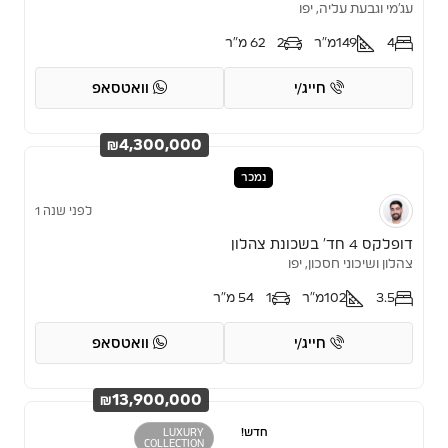
עג'מי וגבעת עליה, יפו
4
149
מ"ר
2
62 מ"ר
חייג/י
וואטסאפ
₪4,300,000
נמכר
לפני שנה 1
דופלקס 4 חד’ בשכונת צהלון
צהלון ושיכוני חסכון, יפו
3.5
102
מ"ר
1
54 מ"ר
חייג/י
וואטסאפ
₪13,900,000
חדש!
LUXURY
COLLECTION