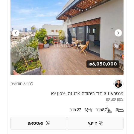
₪6,050,000
לפני 3 חודשים
פנטהאוז 3 חד’ ביהודה מרגוזה -צפון יפו
צפון יפו, יפו
3
87
מ"ר
1
27 מ"ר
חייג/י
וואטסאפ