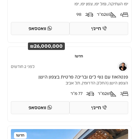
יפו העתיקה, נמל יפו, צפון יפו, יפו
6
265
מ"ר
2
98
חייג/י
וואטסאפ
₪26,000,000
חדש!
לפני 2 חודשים
פנטהאוז עם נוף לים ובריכה פרטית בצפון הישן
הצפון הישן (החלק הדרומי), תל אביב
3
261
מ"ר
2
77 מ"ר
חייג/י
וואטסאפ
חדש!