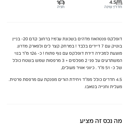
1
4.5
חדר/י שינה
חניה
דופלקס פנטהאוז מדהים בשכונת עג׳מי! ברחוב קדם 20- בניין
בוטיק עם 7 דיירים בלבד ! במרחק קצר לים ולפארק מדרון.
מוצעת למכירה דירת דופלקס עם נוף פתוח ! כ- 126 מ״ר בנוי
המשתרעים על פני 2 מפלסים + 3 מרפסות שמש בשטח כולל
של כ- 51 מ״ר . כיווני אוויר מעולים,
4.5 חדרים כולל ממ״ד ויחידת הורים מפנקת עם מרפסת פרטית.
מעלית וחנייה בטאבו.
מה נכס זה מציע