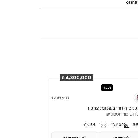
ניות
6
₪4,300,000
נמכר
לפני שנה 1
ד’ בשכונת צהלון
ן ושיכוני חסכון, יפו
3.
102
מ"ר
1
54 מ"ר