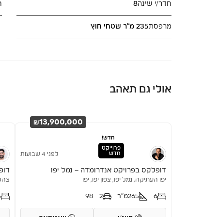
חדר/י שינה
8
ח
מרפסת
235 מ"ר שטחי חוץ
אולי גם תאהב
₪13,900,000
חדש!
פרוייקט
חדש
לפני 4 שבועות
דופלקס בפרויקט אנדרומדה – נמל יפו
דופלקס 4 ח
יפו העתיקה, נמל יפו, צפון יפו, יפו
צהלו
6
265
מ"ר
2
98
5