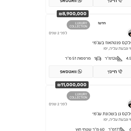
חייג/י
וואטסאפ
₪8,900,000
חדש!
LUXURY
COLLECTION
לפני 2 שנים
לקס פנטהאוז בעג’מי
י וגבעת עליה, יפו
4.
126
מ"ר
1
מרפסות 51 מ"ר
חייג/י
וואטסאפ
₪11,000,000
LUXURY
COLLECTION
לפני 2 שנים
לקס גן בשכונת עג’מי
י וגבעת עליה, יפו
177
מ״ר
60 מ"ר שטחי חוץ