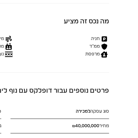
מה נכס זה מציע
חניה
מיז
ממ״ד
מע
מרפסת
נוף
פרטים נוספים עבור דופלקס עם נוף לים
סוג עסקה
למכירה
ס
מחיר
₪40,000,000
ג