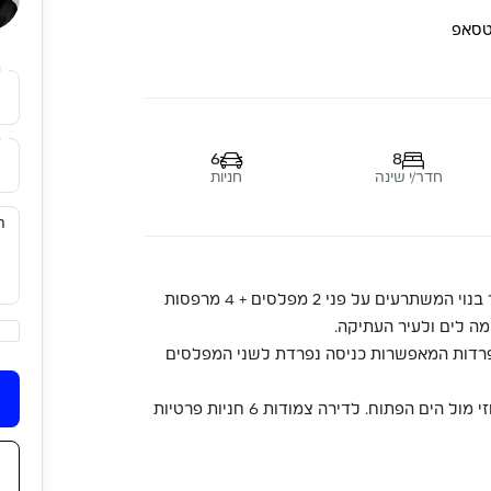
טסאפ
ש
מ
6
8
חדר/י שינה
חניות
דירת דופלקס הממוקמת בבניין חדיש וייחודי – כ 446 מ”ר בנוי המשתרעים על פני 2 מפלסים + 4 מרפסות
רי הבניין, תקרות גבוהות, 2 מעליות נפרדות המאפשרות כניסה נפרדת לשני המפלסים
יחידת הורים רומנטית ומפנקת עם יציאה למרפסת עם ג’קוזי מול הים הפתוח. לדירה צמודות 6 חניות פרטיות