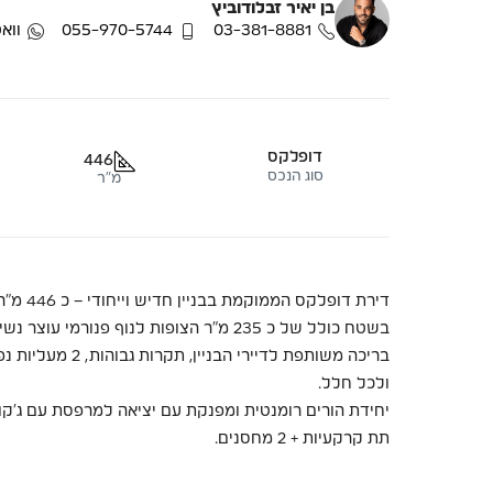
בן יאיר זבלודוביץ
03-381-8881
055-970-5744
ווא
דופלקס
446
סוג הנכס
מ"ר
בשטח כולל של כ 235 מ”ר הצופות לנוף פנורמי עוצר נשימה לים ולעיר העתיקה.
בריכה משותפת לדיי
ולכל חלל.
תת קרקעיות + 2 מחסנים.