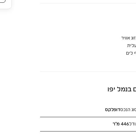
וג אוויר
לית
 לים
 בנמל יפו
וג הנכס
דופלקס
ודל
446 מ"ר