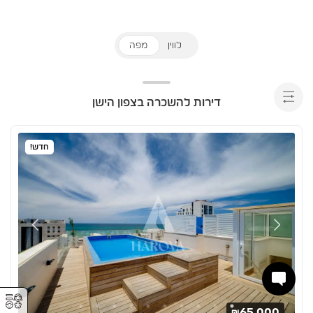
לווין
מפה
דירות להשכרה בצפון הישן
חדש!
⚥︎
₪65,000