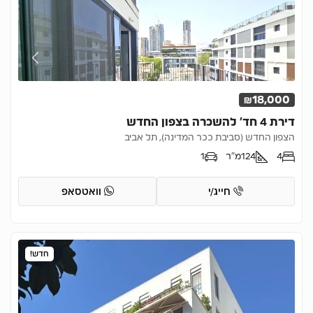
₪18,000
דירת 4 חד’ להשכרה בצפון החדש
הצפון החדש (סביבת ככר המדינה), תל אביב
4
124
מ"ר
1
חייג/י
וואטסאפ
חדש!