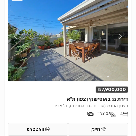
₪7,900,000
דירת גג באוסישקין צפון ת”א
הצפון החדש (סביבת ככר המדינה), תל אביב
4
108
מ"ר
1
חייג/י
וואטסאפ