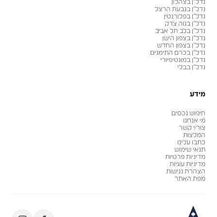
נדל״ן בצהלון
נדל״ן בגבעת הרצל
נדל״ן בפלורנטין
נדל״ן בנוה צדק
נדל״ן בלב תל אביב
נדל״ן בצפון הישן
נדל״ן בצפון החדש
נדל״ן בכרם התימנים
נדל״ן במונטיפיורי
נדל״ן בבלי
מידע
חיפוש נכסים
מי אנחנו
צור/י קשר
המלצות
כתבו עלינו
תנאי שימוש
מדיניות פרטיות
מדיניות עוגיות
הצהרת נגישות
מפת האתר