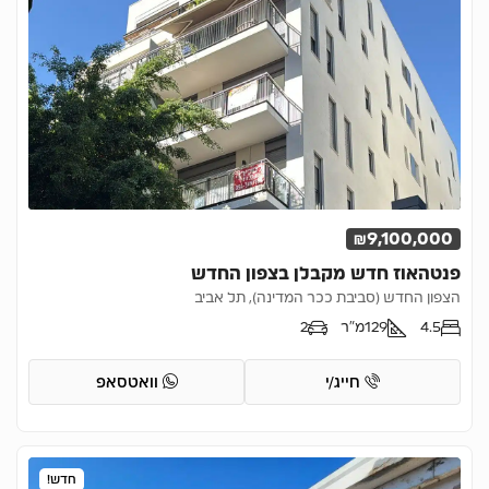
₪9,100,000
פנטהאוז חדש מקבלן בצפון החדש
הצפון החדש (סביבת ככר המדינה), תל אביב
4.5
129
מ"ר
2
חייג/י
וואטסאפ
חדש!