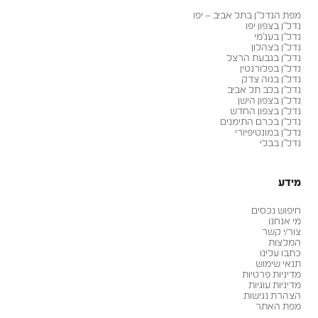
מפת הנדל״ן בתל אביב – יפו
נדל״ן בצפון יפו
נדל״ן בעג׳מי
נדל״ן בצהלון
נדל״ן בגבעת הרצל
נדל״ן בפלורנטין
נדל״ן בנוה צדק
נדל״ן בלב תל אביב
נדל״ן בצפון הישן
נדל״ן בצפון החדש
נדל״ן בכרם התימנים
נדל״ן במונטיפיורי
נדל״ן בבלי
מידע
חיפוש נכסים
מי אנחנו
צור/י קשר
המלצות
כתבו עלינו
תנאי שימוש
מדיניות פרטיות
מדיניות עוגיות
הצהרת נגישות
מפת האתר