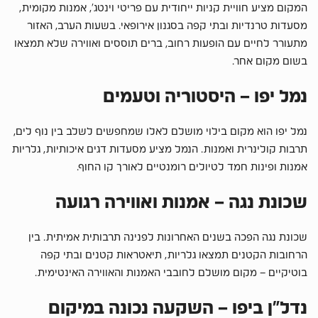
המקום מציע חוויית קניות ייחודית עם פריטי וינטג’, אמנות מקומית,
מסעדות טרנדיות ובתי קפה בסגנון אירופאי. בשעות הערב, האזור
מתעורר לחיים עם הופעות רחוב, ברים תוססים ואווירה שלא תמצאו
בשום מקום אחר.
נמל יפו – היסטוריה וטעמים
נמל יפו הוא מקום בילוי מושלם לאלו שמחפשים לשלב בין נוף לים,
תרבות קולינרית ואמנות. הנמל מציע מסעדות דגים איכותיות, גלריות
אמנות ופינות חמד לטיולים רומנטיים לאורך קו החוף.
שכונת נגה – אמנות ואווירה רגועה
שכונת נגה הפכה בשנים האחרונות לפנינה תרבותית אמיתית. בין
הרחובות הקטנים תמצאו גלריות, תיאטראות קטנים ובתי קפה
בוטיקיים – מקום מושלם לחובבי האמנות והאווירה האינטימית.
נדל”ן ביפו – השקעה נכונה במיקום