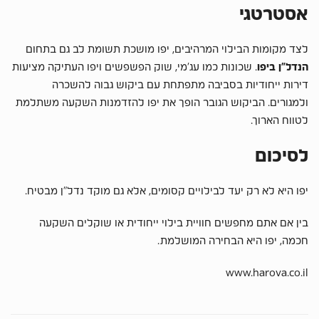
אסטרטגי
לצד מקומות הבילוי המרהיבים, יפו מושכת תשומת לב גם בתחום
הנדל”ן ביפו
. שכונות כמו עג’מי, שוק הפשפשים ויפו העתיקה מציעות
דירות ייחודיות בסביבה מתפתחת עם ביקוש גבוה להשכרה
ולמגורים. הביקוש הגובר הופך את יפו להזדמנות השקעה משתלמת
לטווח הארוך.
לסיכום
יפו היא לא רק יעד לבילויים קסומים, אלא גם מוקד נדל”ן מבטיח.
בין אם אתם מחפשים חוויית בילוי ייחודית או שוקלים השקעה
חכמה, יפו היא הבחירה המושלמת.
www.harova.co.il